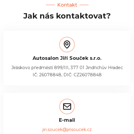
Kontakt
Jak nás kontaktovat?
Autosalon Jiří Souček s.r.o.
Jiráskovo předměstí 899/III, 377 01 Jindřichův Hradec
IČ: 26078848, DIČ: CZ26078848
E-mail
jiri.soucek@jirisoucek.cz