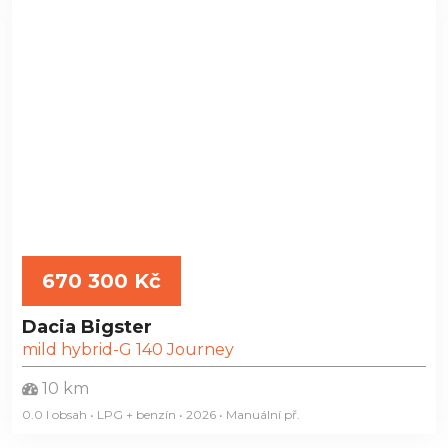
670 300 Kč
Dacia Bigster
mild hybrid-G 140 Journey
10 km
0.0 l obsah • LPG + benzín • 2026 • Manuální
př.