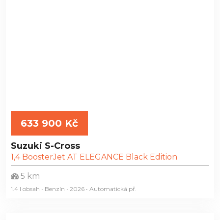
633 900 Kč
Suzuki S-Cross
1,4 BoosterJet AT ELEGANCE Black Edition
5 km
1.4 l obsah • Benzín • 2026 • Automatická
př.