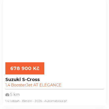
678 900 Kč
Suzuki S-Cross
1,4 BoosterJet AT ELEGANCE
5 km
1.4 l obsah • Benzín • 2026 • Automatická
př.