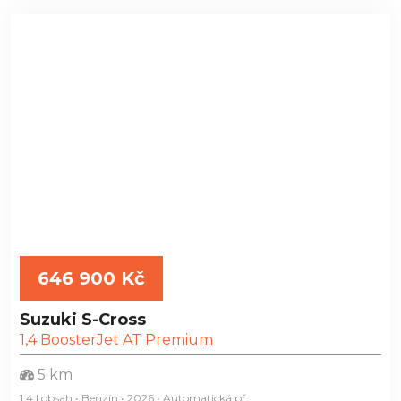
646 900 Kč
Suzuki S-Cross
1,4 BoosterJet AT Premium
5 km
1.4 l obsah • Benzín • 2026 • Automatická
př.