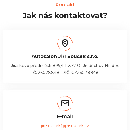
Kontakt
Jak nás kontaktovat?
Autosalon Jiří Souček s.r.o.
Jiráskovo předměstí 899/III, 377 01 Jindřichův Hradec
IČ: 26078848, DIČ: CZ26078848
E-mail
jiri.soucek@jirisoucek.cz