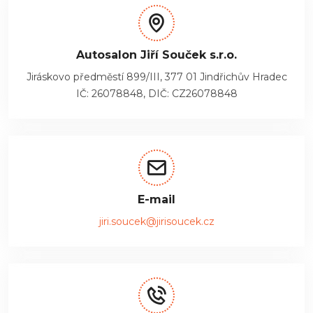
Autosalon Jiří Souček s.r.o.
Jiráskovo předměstí 899/III, 377 01 Jindřichův Hradec
IČ: 26078848, DIČ: CZ26078848
E-mail
jiri.soucek@jirisoucek.cz