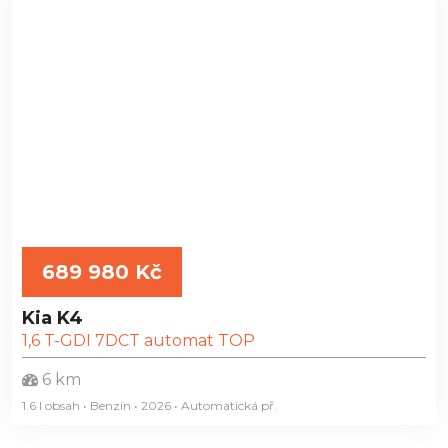
689 980 Kč
Kia K4
1,6 T-GDI 7DCT automat TOP
6 km
1.6 l obsah • Benzín • 2026 • Automatická
př.