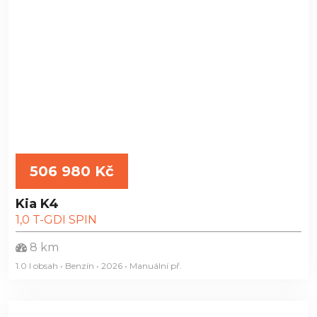
506 980 Kč
Kia K4
1,0 T-GDI SPIN
8 km
1.0 l obsah • Benzín • 2026 • Manuální
př.