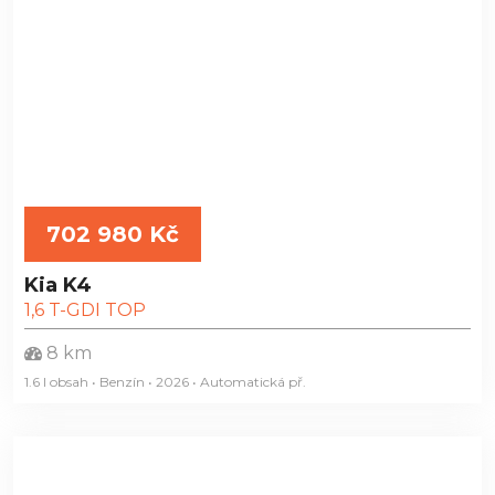
702 980 Kč
Kia K4
1,6 T-GDI TOP
8 km
1.6 l obsah • Benzín • 2026 • Automatická
př.