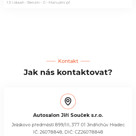
1.3 l obsah • Benzín • 0 • Manuální
př.
Kontakt
Jak nás kontaktovat?
Autosalon Jiří Souček s.r.o.
Jiráskovo předměstí 899/III, 377 01 Jindřichův Hradec
IČ: 26078848, DIČ: CZ26078848