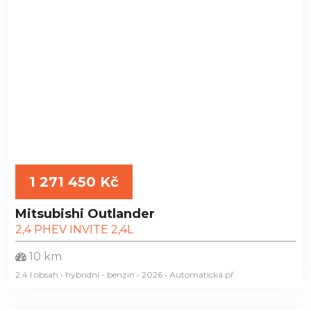
1 271 450 Kč
Mitsubishi Outlander
2,4 PHEV INVITE 2,4L
10 km
2.4 l obsah • hybridní - benzin • 2026 • Automatická
př.