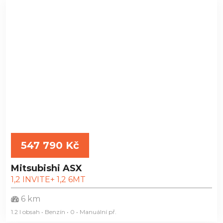
547 790 Kč
Mitsubishi ASX
1,2 INVITE+ 1,2 6MT
6 km
1.2 l obsah • Benzín • 0 • Manuální
př.