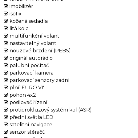
imobilizér
isofix
kožená sedadla
litá kola
multifunkční volant
nastavitelný volant
nouzové brzdění (PEBS)
originál autorádio
palubní počítač
parkovací kamera
parkovací senzory zadní
plní 'EURO VI'
pohon 4x2
posilovač řízení
protiprokluzový systém kol (ASR)
přední světla LED
satelitní navigace
senzor stěračů