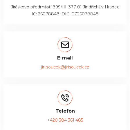
Jiráskovo předměstí 899/III, 377 01 Jindřichův Hradec
IČ: 26078848, DIČ: CZ26078848
E-mail
jiri.soucek@jirisoucek.cz
Telefon
+420 384 361 485