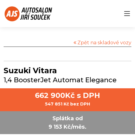
Zpět na skladové vozy
Suzuki Vitara
1,4 BoosterJet Automat Elegance
662 900Kč s DPH
547 851 Kč bez DPH
Splátka od
9 153 Kč/měs.