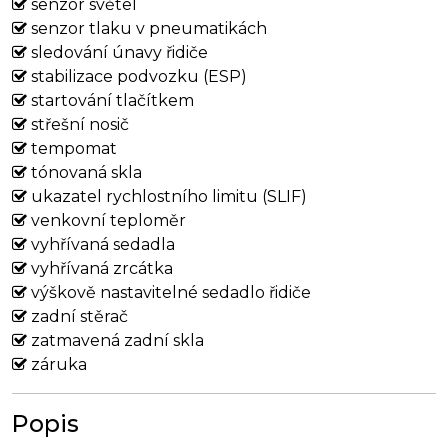
senzor světel
senzor tlaku v pneumatikách
sledování únavy řidiče
stabilizace podvozku (ESP)
startování tlačítkem
střešní nosič
tempomat
tónovaná skla
ukazatel rychlostního limitu (SLIF)
venkovní teploměr
vyhřívaná sedadla
vyhřívaná zrcátka
výškově nastavitelné sedadlo řidiče
zadní stěrač
zatmavená zadní skla
záruka
Popis