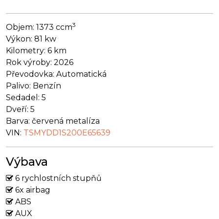
3
Objem:
1373 ccm
Výkon:
81 kw
Kilometry:
6 km
Rok výroby:
2026
Převodovka:
Automatická
Palivo:
Benzín
Sedadel:
5
Dveří:
5
Barva:
červená metalíza
VIN:
TSMYDD1S200E65639
Výbava
6 rychlostních stupňů
6x airbag
ABS
AUX