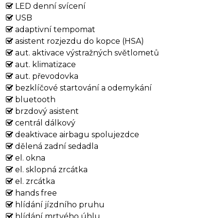
LED denní svícení
USB
adaptivní tempomat
asistent rozjezdu do kopce (HSA)
aut. aktivace výstražných světlometů
aut. klimatizace
aut. převodovka
bezklíčové startování a odemykání
bluetooth
brzdový asistent
centrál dálkový
deaktivace airbagu spolujezdce
dělená zadní sedadla
el. okna
el. sklopná zrcátka
el. zrcátka
hands free
hlídání jízdního pruhu
hlídání mrtvého úhlu