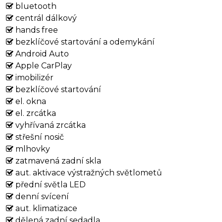
bluetooth
centrál dálkový
hands free
bezklíčové startování a odemykání
Android Auto
Apple CarPlay
imobilizér
bezklíčové startování
el. okna
el. zrcátka
vyhřívaná zrcátka
střešní nosič
mlhovky
zatmavená zadní skla
aut. aktivace výstražných světlometů
přední světla LED
denní svícení
aut. klimatizace
dělená zadní sedadla