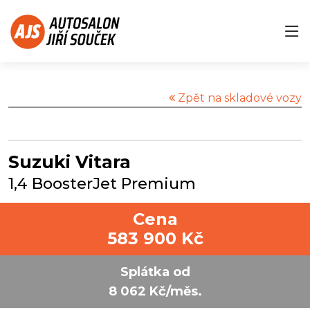
Zpět na skladové vozy
Suzuki Vitara
1,4 BoosterJet Premium
Cena
583 900 Kč
Splátka od
8 062 Kč/měs.