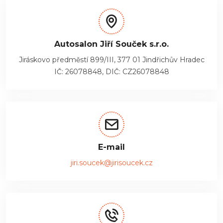
Autosalon Jiří Souček s.r.o.
Jiráskovo předměstí 899/III, 377 01 Jindřichův Hradec
IČ: 26078848, DIČ: CZ26078848
E-mail
jiri.soucek@jirisoucek.cz