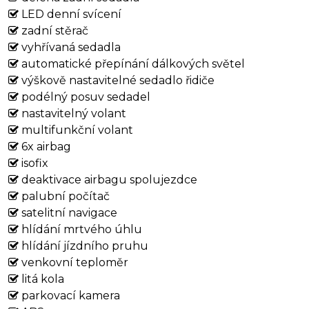
LED denní svícení
zadní stěrač
vyhřívaná sedadla
automatické přepínání dálkových světel
výškově nastavitelné sedadlo řidiče
podélný posuv sedadel
nastavitelný volant
multifunkční volant
6x airbag
isofix
deaktivace airbagu spolujezdce
palubní počítač
satelitní navigace
hlídání mrtvého úhlu
hlídání jízdního pruhu
venkovní teploměr
litá kola
parkovací kamera