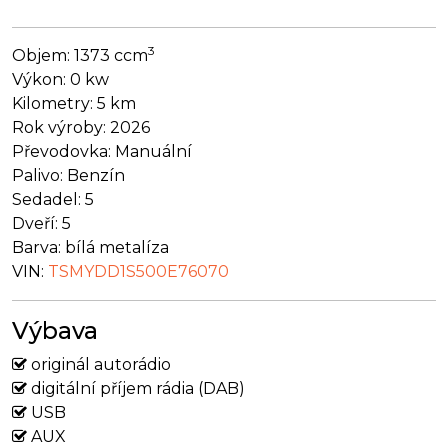
3
Objem:
1373 ccm
Výkon:
0 kw
Kilometry:
5 km
Rok výroby:
2026
Převodovka:
Manuální
Palivo:
Benzín
Sedadel:
5
Dveří:
5
Barva:
bílá metalíza
VIN:
TSMYDD1S500E76070
Výbava
originál autorádio
digitální příjem rádia (DAB)
USB
AUX