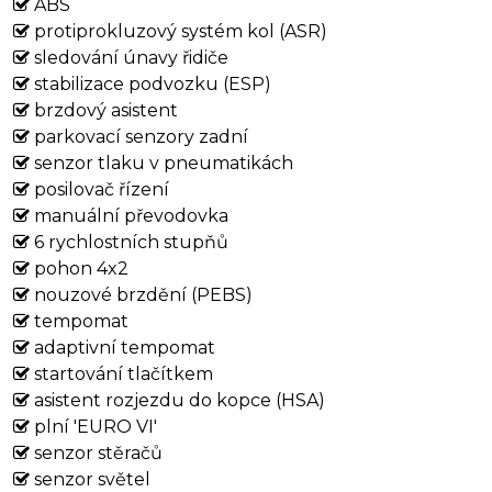
ABS
protiprokluzový systém kol (ASR)
sledování únavy řidiče
stabilizace podvozku (ESP)
brzdový asistent
parkovací senzory zadní
senzor tlaku v pneumatikách
posilovač řízení
manuální převodovka
6 rychlostních stupňů
pohon 4x2
nouzové brzdění (PEBS)
tempomat
adaptivní tempomat
startování tlačítkem
asistent rozjezdu do kopce (HSA)
plní 'EURO VI'
senzor stěračů
senzor světel