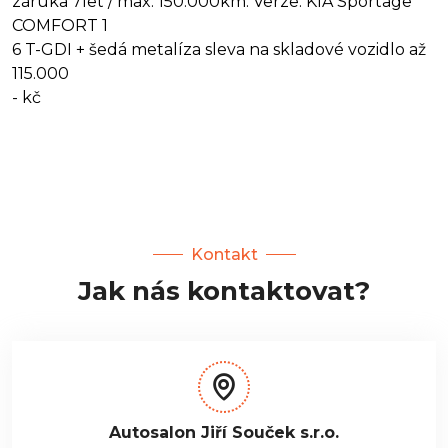
záruka 7let / max. 150.000km. Verze: KIA Sportage
COMFORT 1
6 T-GDI + šedá metalíza sleva na skladové vozidlo až
115.000
- kč
Kontakt
Jak nás kontaktovat?
Autosalon Jiří Souček s.r.o.