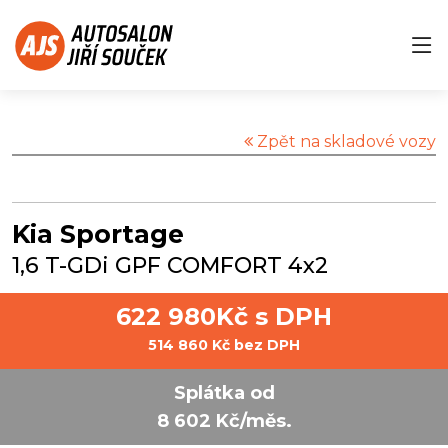
Zpět na skladové vozy
Kia Sportage
1,6 T-GDi GPF COMFORT 4x2
622 980Kč s DPH
514 860 Kč bez DPH
Splátka od
8 602 Kč/měs.