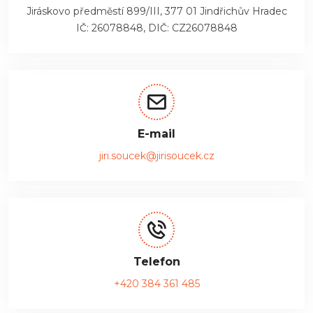
Jiráskovo předměstí 899/III, 377 01 Jindřichův Hradec
IČ: 26078848, DIČ: CZ26078848
E-mail
jiri.soucek@jirisoucek.cz
Telefon
+420 384 361 485