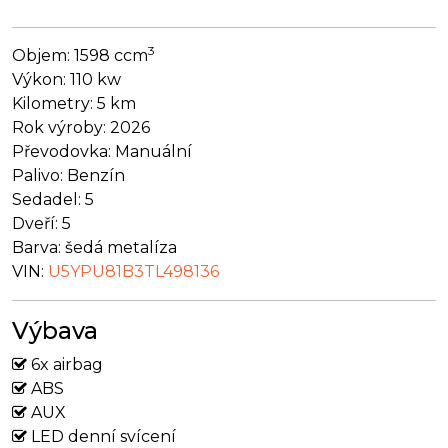
3
Objem:
1598 ccm
Výkon:
110 kw
Kilometry:
5 km
Rok výroby:
2026
Převodovka:
Manuální
Palivo:
Benzín
Sedadel:
5
Dveří:
5
Barva:
šedá metalíza
VIN:
U5YPU81B3TL498136
Výbava
6x airbag
ABS
AUX
LED denní svícení