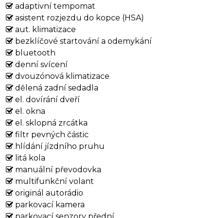
adaptivní tempomat
asistent rozjezdu do kopce (HSA)
aut. klimatizace
bezklíčové startování a odemykání
bluetooth
denní svícení
dvouzónová klimatizace
dělená zadní sedadla
el. dovírání dveří
el. okna
el. sklopná zrcátka
filtr pevných částic
hlídání jízdního pruhu
litá kola
manuální převodovka
multifunkční volant
originál autorádio
parkovací kamera
parkovací senzory přední