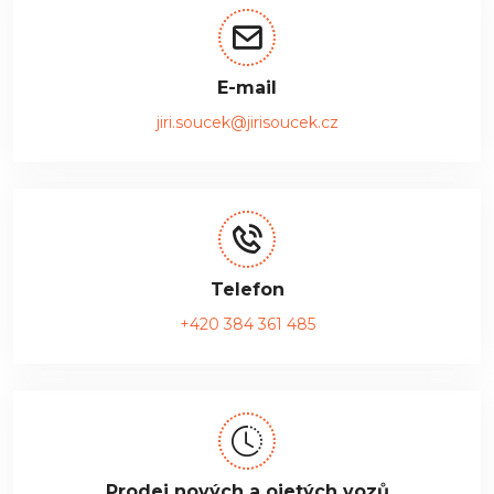
E-mail
jiri.soucek@jirisoucek.cz
Telefon
+420 384 361 485
Prodej nových a ojetých vozů