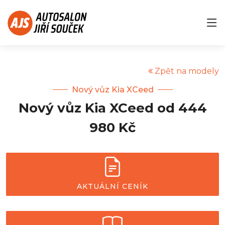
Zpět na modely
Nový vůz Kia XCeed
Nový vůz Kia XCeed od 444
980 Kč
AKTUÁLNÍ CENÍK