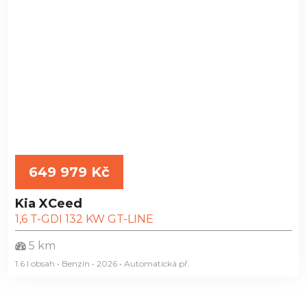
649 979 Kč
Kia XCeed
1,6 T-GDI 132 KW GT-LINE
5 km
1.6 l obsah • Benzín • 2026 • Automatická
př.